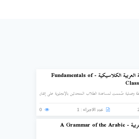
أساسيات اللغة العربية الكلاسيكية - Fundamentals of
Class
ة وعملية صُممت لمساعدة الطلاب المتحدثين بالإنجليزية على إتقان
ي الكلاسيكي، يعتمد الكتاب على دمج المناهج التعليمية الإسلامية
 عبر القرون) مع أسلوب الطرح الأكاديمي الغربي المعاصر لتقديم تيسير
عدد الاجزاء : 1
0
قواعد اللغة العربية - A Grammar of the Arabic