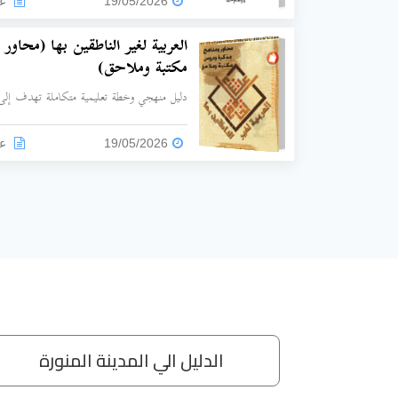
19/05/2026
عد
لغةً واصطلاحاً، ويستعرض نظريات نشأة اللغة (ا
والتحفظية)، مع تتبع شجرة اللغات السامية.
العربية لغير الناطقين بها (محاو
مكتبة وملاحق)
دليل منهجي وخطة تعليمية متكاملة تهدف إلى وض
للناطقين بغيرها، مع التركيز على التعليم الإمتاع
19/05/2026
عد