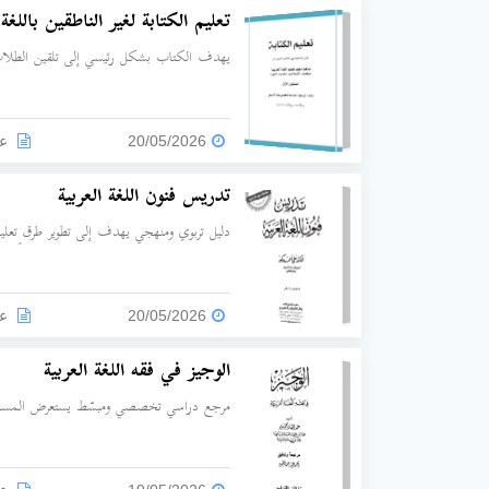
تعليم الكتابة لغير الناطقين باللغة 
يهدف الكتاب بشكل رئيسي إلى تلقين الطلاب
وصورها، وتدريبهم على بدء الكتابة الصحيحة م
الأسفل، يتميز الكتاب بتسلسل تعليمي دقيق وم
20/05/2026
عد
تدريس فنون اللغة العربية
دليل تربوي ومنهجي يهدف إلى تطوير طرق تعليم ا
التكاملية للغة ككائن حي لا ينفصل، بدلاً من ت
20/05/2026
عد
الوجيز في فقه اللغة العربية
مرجع دراسي تخصصي ومبسّط يستعرض المسائل ال
اللغة العربية، وخصائصها البنيوية، وعلاقتها با
وسطية تجمع بين النظريات التراثية القديمة (مث
الحديثة (كأبحاث اللغويين الغربيين) دون الت