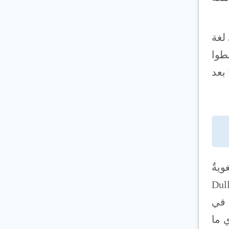
 لغة
طوا
 بعد
، وهي نوعياتٌ لغويةٌ
لساهو، والعفر. وتمثلها لغة: الأورومو. وتمثلها اللغة الصومالية. Dully:
ا في
ي ما