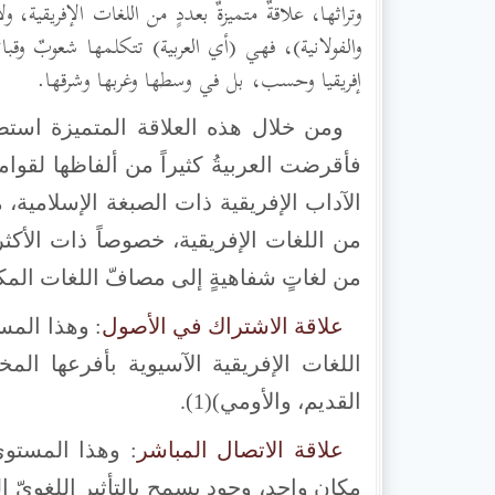
وتراثها، علاقةٌ متميزةٌ بعددٍ من اللغات الإفريقية
والفولانية)، فهي (أي العربية) تتكلمها شعوبٌ وقبائ
إفريقيا وحسب، بل في وسطها وغربها وشرقها.
ومن خلال هذه العلاقة المتميزة استطاع
فأقرضت العربيةُ كثيراً من ألفاظها لقوا
الآداب الإفريقية ذات الصبغة الإسلامية،
من اللغات الإفريقية، خصوصاً ذات الأكثر
من لغاتٍ شفاهيةٍ إلى مصافّ اللغات المكتو
علاقة الاشتراك في الأصول
: وهذا المس
اللغات الإفريقية الآسيوية بأفرعها ال
القديم، والأومي)(1).
علاقة الاتصال المباشر
: وهذا المستوى
مكانٍ واحد، وجود يسمح بالتأثير اللغويّ ا