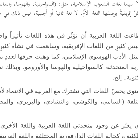
، ولا سيما لغات الشعوب الإسلامية، مثل: (السواحيلية، والهوسا، والمان
لُ إفريقيةٌ بوصفها اللغة الأمّ، لا لغة ثانية أو أجنبية، ليس ذلك في
ت اللغة العربية أن تؤثّر في هذه اللغات تأثيراً واضح
ميس كثيرٍ من اللغات الإفريقية، وساهمت في نشأة كثيرٍ
 مثل الأدب الهوسوي الإسلامي، كما وهبت حرفها لعددٍ مع
ية المتحدثة، كالسواحيلية والهوسا والأورومو، وبذلك نق
بة.. إلخ.
توى يخصّ اللغات التي تشترك مع العربية في الانتماء لأ
مختلفة (السامي، والكوشي، والتشادي، والبربري، والم
 يعبّر عن وجود متحدثي اللغة العربية واللغة الأخرى
لكثيف، كحالة اللغات الدارفورية المختلفة واللغة العربي