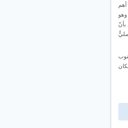
 أهم
امية)، ألا وهو
بأنّ
ليٌّ
جنوب
كان