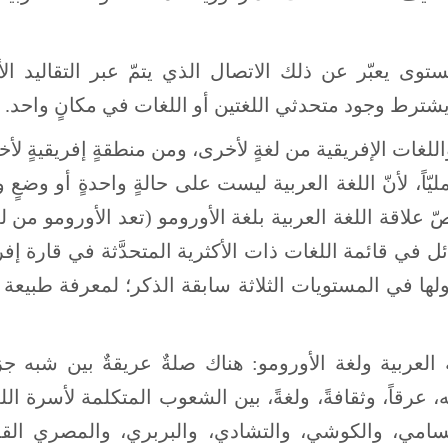
توى يعبّر عن ذلك الاتصال الذي يتمّ عبر التقاليد الأد
 يشترط وجود متحدثي اللغتين أو اللغات في مكانٍ واحد.
للغات الإفريقية من لغةٍ لأخرى، ومن منطقةٍ إفريقيةٍ لأ
ليّاً، لأنّ اللغة العربية ليست على حالةٍ واحدةٍ أو وضعٍ و
ّ علاقة اللغة العربية بلغة الأورومو (تعد الأورومو من 
ئل في قائمة اللغات ذات الأكثرية المتحدَّثة في قارة إفر
ولها في المستويات الثلاثة سابقة الذكر؛ لمعرفة طبيعة 
العربية ولغة الأورومو: هناك صلةٌ عريقةٌ بين شبه جز
 عرقاً، وثقافةً، ولغةً، بين الشعوب المتكلمة لأسرة ال
 السامي، والكوشي، والتشادي، والبربري، والمصري القد