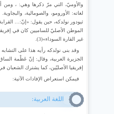
والأوميّ، التي مرّ ذكرها وهي: ، ومن أه
ثيودور نولدكه، حين يقول: «إنّ:… القرابة ا
الموطن الأصليّ للساميين كان في إفريقيا،
غير القارة السوداء»(3).
وقد بنى نولدكه رأيه هذا على التشابه ا
الجزيرة العربية، وقال: إنّ عَظْمة السا
إفريقيا الأصليّين، كما يشترك الشعبان ف
فيمكن استعراض الإفادات الآتية:
اللغة العربية: