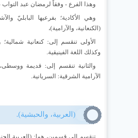
وهذا الفرع - وفقاً لرمضان عبد التواب - يض
وهي الأكادية؛ بفرعيها البابليّ وال
(الكنعانية، والآرامية)،
الأولى تنقسم إلى: كنعانية شمالية؛ وت
وكذلك اللغة الفينيقية.
والثانية تنقسم إلى: قديمة ووسطى
الآرامية الشرقية: السريانية.
(العربية، والحبشية).
تنقسم إلى قسمين، هما: (العربية الجنوبي