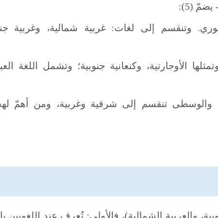
مّ (5):
آشوري. وتنقسم إلى لغات: غربية شمالية، وغربية جنو
مثلها الأوجارتية، وكنعانية جنوبية؛ وتشمل اللغة العبر
، والوسطى تنقسم إلى شرقية وغربية، ومن أهمّ له
ة، والعربية الشمالية)، فالأولى: تُعرف عند اللغويين با