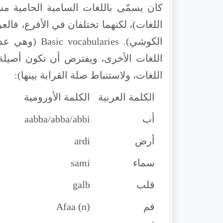
كان يسمّى باللغات السامية الحامية مس
اللغات)، لكنهما تختلفان في الأفرع، فالع
الكوشي). ries
اللغات الأخرى، ويفترض أن تكون أصيلة ف
اللغات، ولاستنباط صلة القرابة بينها):
الكلمة العربية
الكلمة الأورومية
أب
aabba/abba/abbi
أرض
ardi
سماء
sami
قلب
galb
فم
Afaa (n)