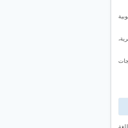
بية
ية،
جات
للغة