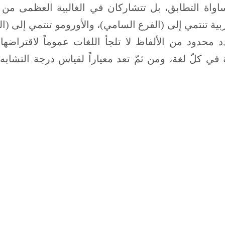
اواة التطابق، بل تتشاركان في الغالبية العظمى من 
ربية تنتمي إلى (الفرع السامي)، والأورومو تنتمي إلى (ا
Basic vocabula (وهي عدد محدود من الألفاظ لا تلجأ اللغات عموماً لاقتراض
ي كلّ لغة، ومن ثمّ تعد معياراً لقياس درجة التشابه 