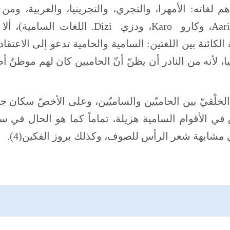
م لغاته: الأمهرا، والتجري، والتجرينيا، والعربية، ومن
لغاته: الأورومو، والصومالية، والبجاوية. Aari، وكارو Karo، ودزي Dizi. اللغات الس
لكائنة بين اللغتين: السامية والحامية تدعو إلى الاعتقاد 
 لأنه من النادر أن يظنّ أنّ الحاميين كان لهم موطنٌ أص
لخلْقيّ بين الحاميّين والساميّين، وعلى الأخصّ سكان 
ق في الأقوام السامية هزيلة، تماماً كما هو الحال في س
ي مشابهة شعر الرأس للصوف، وكذلك بروز الفكين(4).