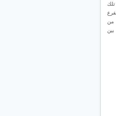
تلك
لفرع
ها من
بين