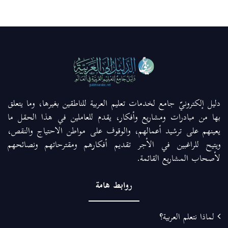
دليل إلكترونيّ جامع لخدمات تعليم العربية للناطقين بغيرها، وما يتعلق
بها من مبادرات ومشاريع وأفكار، يقدم للعاملين في هذا الحقل ما
يعينهم على ترشيد أعمالهم، والوقوف على مواطن الاحتياج والنقص،
ويتيح للراغبين في الأجر تقديم أفكارهم ومقترحاتهم ونصائحهم
لأصحاب المشاريع القائمة.
روابط هامة
لماذا نتعلم العربية؟