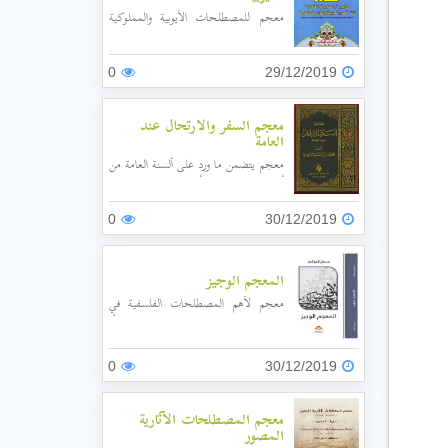
معجم للمصطلحات الأيوبية والمملوكية
والعثمانية فيما يخص الإدارة والسياسية
والاقتصاد وغيرها، ذات الأصول العربية
والفارسية والتركية.
0
29/12/2019
معجم السفر والارتحال عند
العامة
معجم يتضمن ما ورد على ألسنة العامة من
أمثال ومصطلحات أثناء سفرهم وارتحالهم
وشرح تلك الأمثال، مع ذكر الأشعار
والآثار المتعلقة بها.
0
30/12/2019
المعجم المفصل في علم العروض والقافية
وفنون الشعر
المعجم الوجيز
معجم لأهم المصطلحات الفلسفية في
الفلسفتين القديمة والحديثة، مرتب وفقًا
لترتيب المعجم.
0
30/12/2019
معجم المصطلحات الآثارية
المصور