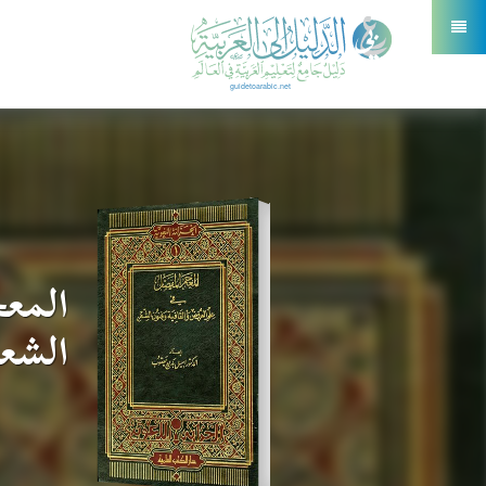
المع
الشع