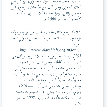
لكتاب معجم الأدباء لياقوت الحموي، ورسائل أبي
العلاء المعري وغير ذلك من الأبحاث، راجع، أنور
محمود زناتي: زيارة جديدة للاستشراق، مكتبة
الأنجلو المصرية، 2006 م.
[18] راجع مقال علماء اللغات فى أوروبا وأمريكا
يؤكدون عالمية اللغة العربية، المجلس الدولي للغة
العربية
http://www.alarabiah.org/index...
[19] ولد شبنجلر في مدينة بلاكنبورغ، وذلك في
شهر أيار سنة 1880 وحين شبّ درس العلوم
الطبيعية في جامعة برلين. وبعد تخرجه رحل إلى
مدينة ميونخ لعيش بقية عمره في القراءة والكتابة،
معزولاً، أو معتزلاً الناس، ومنقطعاً للبحث
والتنقيب،حتى مات في شهر أيار، سنة 1936.
راجع، أنور محمود زناتي: علم التاريخ واتجاهات
تفسيره، مكتبة الأنجلو المصرية، 2007 م، ص
119.