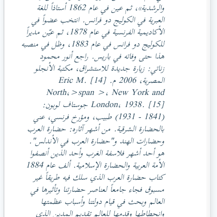
والرشدية»، ثم عين في عام 1862 أستاذاً للغة
العبرية في الكوليج دو فرانس. انتخب عضواً في
الأكاديمية الفرنسية في عام 1878، ثم عيّن مديراً
للكوليج دو فرانس في عام 1883، وظل في منصبه
هذا حتى وفاته في باريس. راجع أنور محمود
زناتي: زيارة جديدة للاستشراق، مكتبة الأنجلو
المصرية، 2006 م. [14] Eric M.
North،>span >، New York and
London، 1938. [15] جوستاف لوبون:
(1841 - 1931) طبيب، ومؤرخ فرنسي، عني
بالحضارة الشرقية. من أشهر آثاره: حضارة العرب
وحضارات الهند و"حضارة العرب في الأندلس".
هو أحد أشهر فلاسفة الغرب وأحد الذين أنصفوا
الأمة العربية والحضارة الإسلامية. ألف عام 1884
كتاب حضارة العرب الذي سلك فيه طريقاً غير
مسبوق فجاء جامعاً لعناصر حضارتنا وتأثيرها في
العالم وبحث في قيام دولتنا وأسباب عظمتها
وانحطاطها وقدمها للعالم تقديم المدين الذي