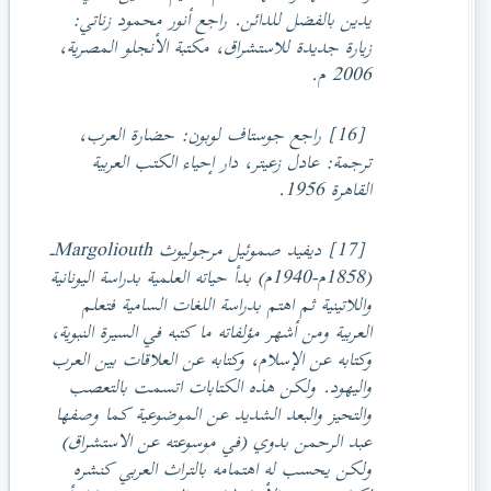
يدين بالفضل للدائن. راجع أنور محمود زناتي:
زيارة جديدة للاستشراق، مكتبة الأنجلو المصرية،
2006 م.
[16] راجع جوستاف لوبون: حضارة العرب،
ترجمة: عادل زعيتر، دار إحياء الكتب العربية
القاهرة 1956.
[17] ديفيد صموئيل مرجوليوث Margoliouthـ
(1858م-1940م) بدأ حياته العلمية بدراسة اليونانية
واللاتينية ثم اهتم بدراسة اللغات السامية فتعلم
العربية ومن أشهر مؤلفاته ما كتبه في السيرة النبوية،
وكتابه عن الإسلام، وكتابه عن العلاقات بين العرب
واليهود. ولكن هذه الكتابات اتسمت بالتعصب
والتحيز والبعد الشديد عن الموضوعية كما وصفها
عبد الرحمن بدوي (في موسوعته عن الاستشراق)
ولكن يحسب له اهتمامه بالتراث العربي كنشره