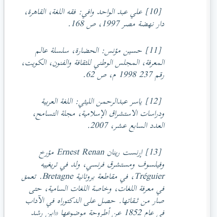
[10] علي عبد الواحد وافي: فقه اللغة، القاهرة،
دار نهضة مصر 1997، ص 168.
[11] حسين مؤنس: الحضارة، سلسلة عالم
المعرفة، المجلس الوطني للثقافة والفنون، الكويت،
رقم 237 1998 م، ص 62.
[12] ياسر عبدالرحمن الليثي: اللغة العربية
ودراسات الاستشراق الإسلامية، مجلة التسامح،
العدد السابع عشر، 2007.
[13] إرنست رينان Ernest Renan مؤرخ
وفيلسوف ومستشرق فرنسي، ولد في تريغييه
Tréguier، في مقاطعة بروتانية Bretagne. تعمق
في معرفة اللغات، وخاصة اللغات السامية، حتى
صار من ثـقاتها. حصل على الدكتوراه في الآداب
في عام 1852 عن أطروحة موضوعها «ابن رشد