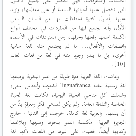
الكلمات والمفردات. فهي تشتمل على جميع الأصول
التي تشتمل عليها أخواتها السامية أو على معظمها، وتزيد
عليها بأصول كثيرة احتفظت بها من اللسان السامي
الأول، وأنه تجمع فيها من المفردات في مختلف أنواع
الكلمة اسمها وفعلها وحرفها، ومن المترادفات في الأسماء
والصفات والأفعال... ما لم يجتمع مثله للغة سامية
أخرى، بل ما يندر وجود مثله في لغة من لغات العالم
[10].
وعاشت اللغة العربية فترة طويلة من عمر البشرية بوصفها
لغة رسمية عامة linguafranca
لشعوب وأجناس شتى،
وشملت كل مناحي الحياة اليومية، فكانت لغة الحياة
الخاصة والثقافة العامة، ولم يكن لمدعي فكرٍ ومعرفةٍ بدٌ من
أن يتقنها. والعربية لغة كاملة، خرجت إلى الدنيا - خارج
الجزيرة العربية- مكتملة النمو بنحوها وصرفها وبلاغتها
وكتابها أيضاً، فغلبت على غيرها من اللغات لأنها لغة