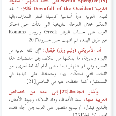
[19]Oswald Spenglerفى كتابه الشهير "سقوط
الغرب"Downfall of the Occident
قائلا
: " لقد
لعبت العربية دوراً أساسيا كوسيلة لنشر المعارف،وآلية
التفكير خلال المرحلة التاريخية التى بدأت حين احتكر
العرب على حساب اليونان Greek
والرومان Romans
عن طريق الهند، ثم انتهت حين خسروها"[20].
أما الأمريكي (وليم ورل) فيقول:
"إن اللغة العربية من
اللين، والمرونة، ما يمكنها من التكيّف وفق مقتضيات هذا
العصر، وهي لم تتقهقر فيما مضى أمام أية لغة أخرى، من
اللغات التي احتكّت بها، وستحافظ على كيانها في
المستقبل، كما حافظت عليه في الماضي[21].
وأشار الجاحظ[22] إلى عدد من خصائص
العربية منها:
سعة الألفاظ، ودقة الدلالة، وجودة الأمثال،
والبديع فيقول: "والبديع مقصور على العرب ومن أجله فاقت
لغتهم كل لغة"[23].