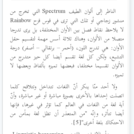
الناظر إلى ألوان الطيف Spectrum
التي تخرج من
منشور زجاجي أو تلك التي ترى في قوس قزح Rainbow
لا يلاحظ نقاط فصل بين الأوان المختلفة، بل يرى تدرجا
متصلا من الألوان، وهناك ثلاثة أسس مهمة لتقسيم حقل
الأوان: هي تدرج اللون، (أحمر – برتقالي – أصفر) درجة
التشبع، ولكن كل لغة تقسم أيضا كل حيز متدرج من
الألوان تقسيما مختلفا، فبعضها تميزه بألفاظ وبعضها لا
تميزه.
ولا أحد منّا ينكر أنّ اللغات تتداخل وتتلاقح كلما
اتصلت إحداها بالأخرى بصورة مباشرة أو غير مباشرة، وأنّ
أية لغة من اللغات في العالم كما تؤثر في غيرها، فإنها
أيضا تتأثر، وإنّه "من المتعذر أن تظل لغة بمأمن من
الاحتكاك بلغة أخرى"[5].