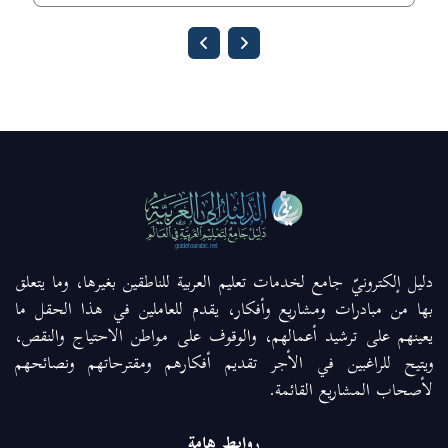
دليل إلكترونيّ جامع لخدمات تعليم العربية للناطقين بغيرها، وما يتعلق
بها من مبادرات ومشاريع وأفكار، يقدم للعاملين في هذا الحقل ما
يعينهم على ترشيد أعمالهم، والوقوف على مواطن الاحتياج والنقص،
ويتيح للراغبين في الأجر تقديم أفكارهم ومقترحاتهم ونصائحهم
لأصحاب المشاريع القائمة.
روابط هامة