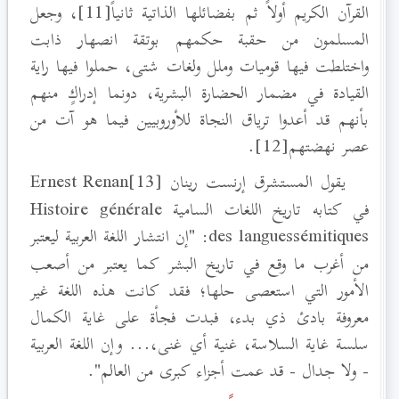
القرآن الكريم أولاً ثم بفضائلها الذاتية ثانياً[11]، وجعل
المسلمون من حقبة حكمهم بوتقة انصهار ذابت
واختلطت فيها قوميات وملل ولغات شتى، حملوا فيها راية
القيادة في مضمار الحضارة البشرية، دونما إدراكٍ منهم
بأنهم قد أعدوا ترياق النجاة للأوروبيين فيما هو آت من
عصر نهضتهم[12].
يقول المستشرق إرنست رينان [13]Ernest Renan
في كتابه تاريخ اللغات السامية Histoire générale
des languessémitiques
: "إن انتشار اللغة العربية ليعتبر
من أغرب ما وقع في تاريخ البشر كما يعتبر من أصعب
الأمور التي استعصى حلها؛ فقد كانت هذه اللغة غير
معروفة بادئ ذي بدء، فبدت فجأة على غاية الكمال
سلسة غاية السلاسة، غنية أي غنى،... وإن اللغة العربية
- ولا جدال - قد عمت أجزاء كبرى من العالم".