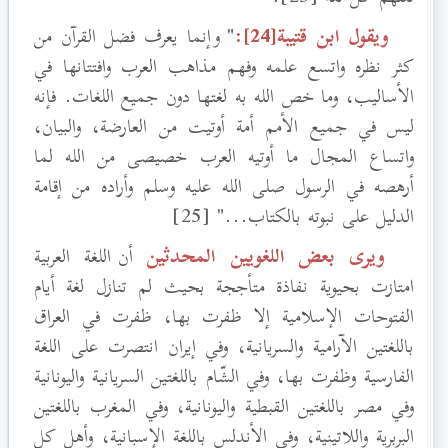
ويقول ابن قتيبة[24]:
" وإنما يعرف فضل القرآن من
كثر نظره واتسع علمه وفهم مذاهب العرب وافتتانها في
الأساليب، وما خص الله به لغتها دون جميع اللغات. فإنه
ليس في جميع الأمم أمة أوتيت من العارضة، والبيان،
واتساع المجال ما أوتيه العرب خصيصى من الله لما
أرهصه في الرسول صلى الله عليه وسلم وأراده من إقامة
الدليل على نبوته بالكتاب..." [25]
ويرى بعض اللغويين المحدثين
أن اللغة العربية
امتازت بحيوية نفاذة متأججة بحيث لم تنازل لغة أيام
الفتوحات الإسلامية إلا ظفرت بها، ظفرت في العراق
باللغتين الآرامية والسريانية، وفي إيران انتصرت على اللغة
الفارسية وظفرت بها، وفي الشّام باللغتين السريانية واليونانية
وفي مصر باللغتين القبطية واليونانية، وفي المغرب باللغتين
البربرية واللاتينية، وفي الأندلس باللغة الإسبانية، وأهل كل