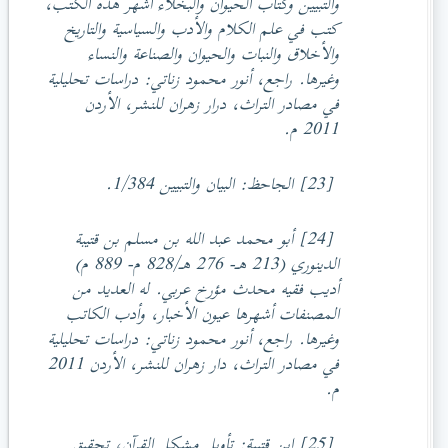
والتبيين وكتاب الحيوان والبخلاء أشهر هذه الكتب،
كتب في علم الكلام والأدب والسياسية والتاريخ
والأخلاق والنبات والحيوان والصناعة والنساء
وغيرها. راجع، أنور محمود زناتي: دراسات تحليلية
في مصادر التراث، درار زهران للنشر، الأردن
2011 م.
[23] الجاحظ: البيان والتبيين 1/384.
[24] أبو محمد عبد الله بن مسلم بن قتيبة
الدينوري (213 هـ- 276 هـ/828 م- 889 م)
أديب فقيه محدث مؤرخ عربي. له العديد من
المصنفات أشهرها عيون الأخبار، وأدب الكاتب
وغيرها. راجع، أنور محمود زناتي: دراسات تحليلية
في مصادر التراث، دار زهران للنشر، الأردن 2011
م.
[25] ابن قتيبة: تأويل مشكل القرآن، تحقيق