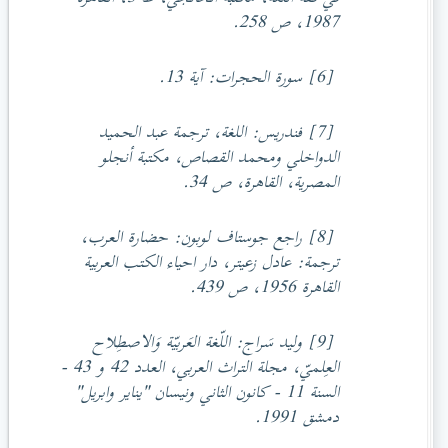
1987، ص 258.
[6] سورة الحجرات: آية 13.
[7] فندريس: اللغة، ترجمة عبد الحميد
الدواخلي ومحمد القصاص، مكتبة أنجلو
المصرية، القاهرة، ص 34.
[8] راجع جوستاف لوبون: حضارة العرب،
ترجمة: عادل زعيتر، دار احياء الكتب العربية
القاهرة 1956، ص 439.
[9] وليد سَراج: اللّغة العَربيّة وَالاصطِلاح
العِلميّ، مجلة التراث العربي، العدد 42 و 43 -
السنة 11 - كانون الثاني ونيسان "يناير وابريل"
دمشق 1991.