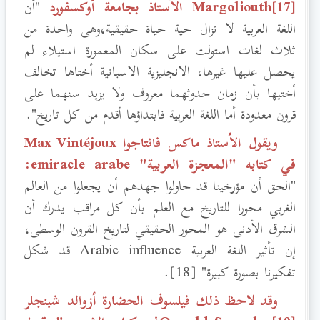
[17]Margoliouth
الأستاذ بجامعة أوكسفورد
"أن
اللغة العربية لا تزال حية حياة حقيقية،وهى واحدة من
ثلاث لغات استولت على سكان المعمورة استيلاء لم
يحصل عليها غيرها، الانجليزية الاسبانية أختاها تخالف
أختيها بأن زمان حدوثهما معروف ولا يزيد سنهما على
قرون معدودة أما اللغة العربية فابتداؤها أقدم من كل تاريخ".
ويقول الأستاذ ماكس فانتاجوا Max Vintéjoux
في كتابه "المعجزة العربية" emiracle arabe
:
"الحق أن مؤرخينا قد حاولوا جهدهم أن يجعلوا من العالم
الغربي محورا للتاريخ مع العلم بأن كل مراقب يدرك أن
الشرق الأدنى هو المحور الحقيقي لتاريخ القرون الوسطى،
إن تأثير اللغة العربية Arabic influence
قد شكل
تفكيرنا بصورة كبيرة" [18].
وقد لاحظ ذلك فيلسوف الحضارة أزوالد شبنجلر