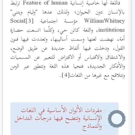
فاللغة لها خاصية إنسانية Feature of human
ترتبط
بالإنسان دون الحيوان؛ ولذلك عدها "وليام ويتني"
WilliamWhitney
مؤسسة اجتماعية [3]Social
institutions
، واللغة كائن حي، وكلّما اتسعت حضارة
أمة، نهضت لغتها وسمت أساليبها، وتعددت فيها فنون
القول، ودخلت فيها ألفاظ جديدة عن طريق الوضع،
والاشتقاق والاقتباس أو الاقتراض للتعبير عن المسميات
والأفكار الجديدة، فتحيا هذه اللغة وتتطور عبر الزمن
وتتلاقح مع غيرها من اللغات[4].
مفردات الألوان الأساسية في اللغات
الإنسانية وتتضح فيها درجات التداخل
والتماذج