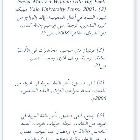
Never Marry a Woman with Big Feet،
Yale University Press، 2003. [2] مينيكه
شيبر: النساء في أمثال الشعوب؛ إياك والزواج من
كبيرة القدمين، ترجمة مني إبراهيم وهالة كمال،
دار الشروق، القاهرة 2008، ص 25.
[3] فردينان دي سوسير، محاضرات في الألسنية
العامة، ترجمة يوسف غازي ومجيد النصر،
ص21.
[4] ليلى صديق: تأثير اللغة العربية في غيرها من
اللغات، مجلة حوليات التراث، العدد الخامس،
2006م.
[5] راجع، ليلى صديق: تأثير اللغة العربية في
غيرها من اللغات، مجلة حوليات التراث، العدد
الخامس 2006 م، ورمضان عبد التواب: فصول
في فقه اللغة، مكتبة الخانجي، ط 3، القاهرة