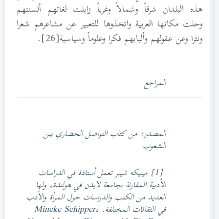
هذه البلدان شرقاً وشمالاً وغرباً زايلت لغاتهم ألسنتهم
وحلت مكانها العربية واتخذوها للتعبير عن مشاعرهم شعرا
ونثرا وعن عقولهم وألبابهم فكرا وعلوماً وسياسية[26].
المراجع
المصدر: من كتاب التواصل الحضاري بين
الشعوب
[1] مينيكه شيبر تعمل أستاذة في الدراسات
الأدبية المقارنة بجامعة لايدن في هولندة، ولها
العديد من الكتب والدراسات حول المرأة والأدب
في الثقافات المختلفة. Mineke Schipper،