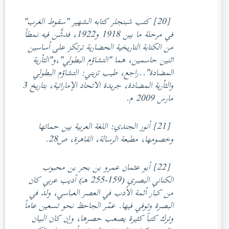
[20] كتب شبنجلر كتابه الشهير "سقوط الغرب"
في مرحلة ما بين 1918 و1922، فدشَّن فيه نمطاً
من الكتابة التاريخية الحضارية ترتكز على أساسين
اثنين حاسمين، هما "التشاؤم البطولي"،و"الثأرية
المضادة"..راجع، طيب تزيني: التشاؤم البطولي
والثأرية المضادة، جريدة الاتحاد الإماراتية، بتاريخ 3
مارس 2009 م.
[21] أنور الجندي: اللغة العربية بين حماتها
وخصومها، مطبعة الرسالة، القاهرة، ص28.
[22] أبو عثمان عمرو بن بحر بن محبوب
الكناني البصري (159-255 هـ) أديب عربي كان
من كبار أئمة الأدب في العصر العباسي، ولد في
البصرة وتوفي فيها. عمّر الجاحظ نحو تسعين عاماً
وترك كتباً كثيرة يصعب حصرها، وإن كان البيان