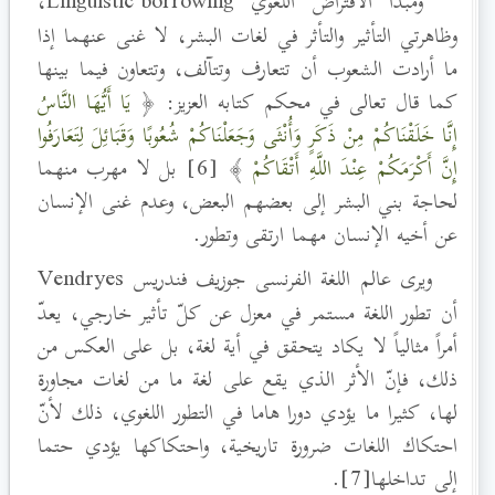
ومبدأ الاقتراض اللغوي Linguistic borrowing
،
وظاهرتي التأثير والتأثر في لغات البشر، لا غنى عنهما إذا
ما أرادت الشعوب أن تتعارف وتتآلف، وتتعاون فيما بينها
كما قال تعالى في محكم كتابه العزيز: ﴿
يَا أَيُّهَا النَّاسُ
إِنَّا خَلَقْنَاكُمْ مِنْ ذَكَرٍ وَأُنْثَى وَجَعَلْنَاكُمْ شُعُوبًا وَقَبَائِلَ لِتَعَارَفُوا
إِنَّ أَكْرَمَكُمْ عِنْدَ اللَّهِ أَتْقَاكُمْ
﴾ [6] بل لا مهرب منهما
لحاجة بني البشر إلى بعضهم البعض، وعدم غنى الإنسان
عن أخيه الإنسان مهما ارتقى وتطور.
ويرى عالم اللغة الفرنسى جوزيف فندريس Vendryes
أن تطور اللغة مستمر في معزل عن كلّ تأثير خارجي، يعدّ
أمراً مثالياً لا يكاد يتحقق في أية لغة، بل على العكس من
ذلك، فإنّ الأثر الذي يقع على لغة ما من لغات مجاورة
لها، كثيرا ما يؤدي دورا هاما في التطور اللغوي، ذلك لأنّ
احتكاك اللغات ضرورة تاريخية، واحتكاكها يؤدي حتما
إلى تداخلها[7].