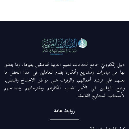
دليل إلكترونيّ جامع لخدمات تعليم العربية للناطقين بغيرها، وما يتعلق
بها من مبادرات ومشاريع وأفكار، يقدم للعاملين في هذا الحقل ما
يعينهم على ترشيد أعمالهم، والوقوف على مواطن الاحتياج والنقص،
ويتيح للراغبين في الأجر تقديم أفكارهم ومقترحاتهم ونصائحهم
لأصحاب المشاريع القائمة.
روابط هامة