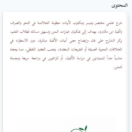
المحتوى
شرح علمي مختصر وميسر ومكتوب لأبيات منظومة الخلاصة في النحو والصرف
(ألفية ابن مالك)، يهدف إلى تفكيك عبارات المتن وتسهيل مسائله لطلاب العلم،
يركز الشارح على فك وإيضاح معنى أبيات الألفية مباشرة، دون الاستطراد في
الخلافات النحوية العميقة أو التفريعات المعقدة، يتجنب التعقيد اللفظي، مما يجعله
مناسباً جداً للمبتدئين في دراسة الألفية، أو للراغبين في مراجعة سريعة ومجملة
للمتن.