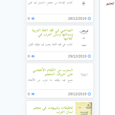
كتاب لقدامة بن جعفر، اشتمل فيه على
تعليم
تبيان معاني الكلام، وبدأه بباب (في معنى
أصلح الفاسد، وضده)، ثم باب العيوب
والانحراف، ثم في المشابهة، ثم في معنى
0
28/12/2019
سار على منهاجه، ثم في أسماء الطرق،
وفي أنواع البعد...إلى أن ختمه في باب
الصاحبي في فقه اللغة العربية
تساقط الشعر ونحوه ليظهر ما تحته.
ومسائلها وسنن العرب في
كلامها
كتاب في فقه اللغة بحث فيه مؤلفه القول
في لغة العرب، واختلاف اللغات، ومراتب
الكلام، وأقسامه، وباب الأسماء
0
29/12/2019
والحروف، ومعاني الكلام، وختم بباب
لسنن العرب في حقائق الكلام.
المعرب من الكلام الأعجمي
على حروف المعجم
جمع فيه مؤلفه ما عرب من الألفاظ
الأعجمية، وحرص على أن يبين اللغات
التي أُخذَ منها، وأصول هذه الألفاظ في
تلك اللغات، وسند الأقوال إلى أصحابها.
0
29/12/2019
تحقيقات وتنبيهات في معجم
لسان العرب