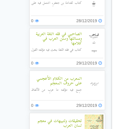
كتاب لقدامة بن جعفر، اشتمل فيه على
تبيان معاني الكلام، وبدأه بباب (في معنى
أصلح الفاسد، وضده)، ثم باب العيوب
والانحراف، ثم في المشابهة، ثم في معنى
0
28/12/2019
سار على منهاجه، ثم في أسماء الطرق،
وفي أنواع البعد...إلى أن ختمه في باب
الصاحبي في فقه اللغة العربية
تساقط الشعر ونحوه ليظهر ما تحته.
ومسائلها وسنن العرب في
كلامها
كتاب في فقه اللغة بحث فيه مؤلفه القول
في لغة العرب، واختلاف اللغات، ومراتب
الكلام، وأقسامه، وباب الأسماء
0
29/12/2019
والحروف، ومعاني الكلام، وختم بباب
لسنن العرب في حقائق الكلام.
المعرب من الكلام الأعجمي
على حروف المعجم
جمع فيه مؤلفه ما عرب من الألفاظ
الأعجمية، وحرص على أن يبين اللغات
التي أُخذَ منها، وأصول هذه الألفاظ في
تلك اللغات، وسند الأقوال إلى أصحابها.
0
29/12/2019
تحقيقات وتنبيهات في معجم
لسان العرب