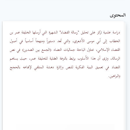
المحتوى
دراسة علمية تركز على تحليل "رسالة القضاء" الشهيرة التي أرسلها الخليفة عمر بن
الخطاب إلى أبي موسى الأشعري، والتي تُعد دستوراً ومنهجاً أساسياً في أصول
القضاء الإسلامي، تتناول الباحثة جماليات التضاد (الجمع بين الضدين) في نص
الرسالة، وترى أن هذا الأسلوب يرتبط بالنزعة العقلية للخليفة عمر، حيث يساهم
التضاد في تعميق البنية الفكرية للنص وإثارة دهشة المتلقي لإقناعه بالحجج
والبراهين.