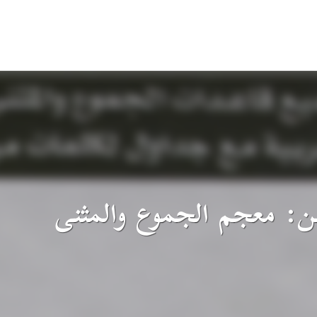
قن: معجم الجموع والمثنى