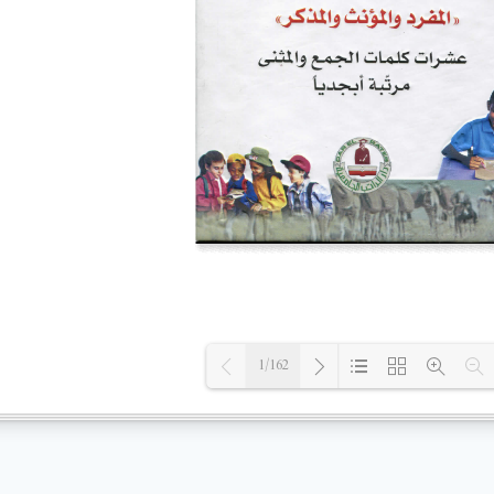
1/162
Loading PDF 5% ...