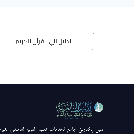
دليل إلكترونيّ جامع لخدمات تعليم العربية للناطقين بغيره