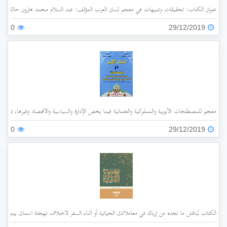
عنوان الكتاب: تحقيقات وتنبيهات في معجم لسان العرب المؤلف: عبد السلام محمد هارون حالة الفهرسة: غير مفهرس الناشر: جامعة الملك عبد العزيز سنة ا
0
29/12/2019
معجم للمصطلحات الأيوبية والمملوكية والعثمانية فيما يخص الإدارة والسياسية والاقتصاد وغيرها، ذات الأ
0
29/12/2019
الكتاب يُناقش ما تجده من إرباك في معاملاتك الحياتية أو أثناء السفر لاختلاف تهجئة اسمك بينها وبي