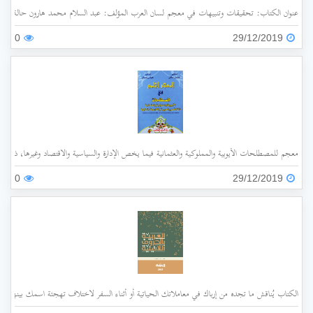
عنوان الكتاب: تحقيقات وتنبيهات في معجم لسان العرب المؤلف: عبد السلام محمد هارون حالة الفهرسة: غير مفهرس الناشر: جامعة الملك عبد العزيز سنة ا
0
29/12/2019
معجم للمصطلحات الأيوبية والمملوكية والعثمانية فيما يخص الإدارة والسياسية والاقتصاد وغيرها، ذات الأ
0
29/12/2019
الكتاب يُناقش ما تجده من إرباك في معاملاتك الحياتية أو أثناء السفر لاختلاف تهجئة اسمك بينها وبي