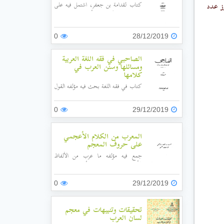
كتاب لقدامة بن جعفر، اشتمل فيه على
اوز عدد
تبيان معاني الكلام، وبدأه بباب (في معنى
أصلح الفاسد، وضده)، ثم باب العيوب
والانحراف، ثم في المشابهة، ثم في معنى
0
28/12/2019
سار على منهاجه، ثم في أسماء الطرق،
وفي أنواع البعد...إلى أن ختمه في باب
الصاحبي في فقه اللغة العربية
تساقط الشعر ونحوه ليظهر ما تحته.
ومسائلها وسنن العرب في
كلامها
كتاب في فقه اللغة بحث فيه مؤلفه القول
في لغة العرب، واختلاف اللغات، ومراتب
الكلام، وأقسامه، وباب الأسماء
0
29/12/2019
والحروف، ومعاني الكلام، وختم بباب
لسنن العرب في حقائق الكلام.
المعرب من الكلام الأعجمي
على حروف المعجم
جمع فيه مؤلفه ما عرب من الألفاظ
الأعجمية، وحرص على أن يبين اللغات
التي أُخذَ منها، وأصول هذه الألفاظ في
تلك اللغات، وسند الأقوال إلى أصحابها.
0
29/12/2019
تحقيقات وتنبيهات في معجم
لسان العرب