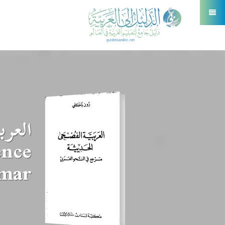
العر
ence
mar