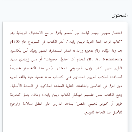
المحتوى
اختصار منهجي وميسر لواحد من أضخم وأعرق مراجع الاستشراق البريطانية وهو
"كتاب قواعد اللغة العربية لويليام رايت". نُشر الكتاب في كمبريدج عام 1905م
بعد وفاة مؤلفه، وقام بتحريره وإعداده للنشر المستشرق الشهير رينولد ألين نيكلسون
(R. A. Nicholson) ليخدم كـ "جدول محتويات" أو دليل إرشادي يمهد
الطريق لفهم كتاب رايت الموسوعي المعقد، صُمم هذا الاختصار خصيصاً
لمساعدة الطلاب الغربيين المبتدئين على اكتساب معرفة عملية متينة باللغة العربية
دون الغرق في التفاصيل والنقاشات النظرية المعقدة المذكورة في النسخة الأصلية،
ويتبع الكتاب نفس التقسيم الهيكلي لكتاب ويليام رايت؛ وبذلك يعمل كخارطة
طريق أو "فهرس تحليلي مفصل" يساعد الدارس على التنقل بسلاسة والرجوع
للأصل عند الحاجة للتوسع.