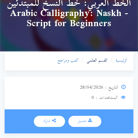
الخط العربي: خط النسخ للمبتدئين
- Arabic Calligraphy: Naskh
Script for Beginners
الرئيسية
القسم العلمي
كتب ومراجع
التاريخ : 28/04/2026
المشاهدات : 0
تحميل
شارك