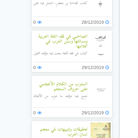
كتاب لقدامة بن جعفر، اشتمل فيه على
تبيان معاني الكلام، وبدأه بباب (في معنى
أصلح الفاسد، وضده)، ثم باب العيوب
والانحراف، ثم في المشابهة، ثم في معنى
0
28/12/2019
سار على منهاجه، ثم في أسماء الطرق،
وفي أنواع البعد...إلى أن ختمه في باب
الصاحبي في فقه اللغة العربية
تساقط الشعر ونحوه ليظهر ما تحته.
ومسائلها وسنن العرب في
كلامها
كتاب في فقه اللغة بحث فيه مؤلفه القول
في لغة العرب، واختلاف اللغات، ومراتب
الكلام، وأقسامه، وباب الأسماء
0
29/12/2019
والحروف، ومعاني الكلام، وختم بباب
لسنن العرب في حقائق الكلام.
المعرب من الكلام الأعجمي
على حروف المعجم
جمع فيه مؤلفه ما عرب من الألفاظ
الأعجمية، وحرص على أن يبين اللغات
التي أُخذَ منها، وأصول هذه الألفاظ في
تلك اللغات، وسند الأقوال إلى أصحابها.
0
29/12/2019
تحقيقات وتنبيهات في معجم
لسان العرب