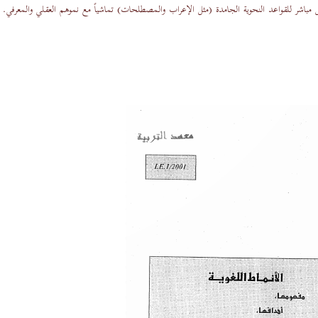
مباشر للقواعد النحوية الجامدة (مثل الإعراب والمصطلحات) تماشياً مع نموهم العقلي والمعرفي.