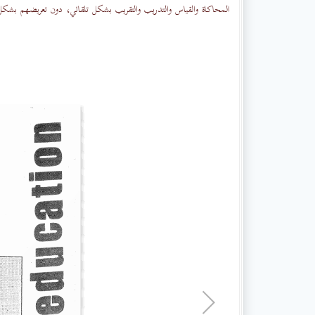
المحاكاة والقياس والتدريب والتقريب بشكل تلقائي، دون تعريضهم بشكل 