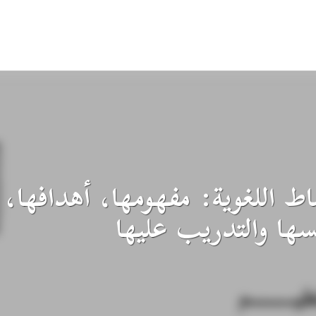
اط اللغوية: مفهومها، أهدافها،
سها والتدريب عليها