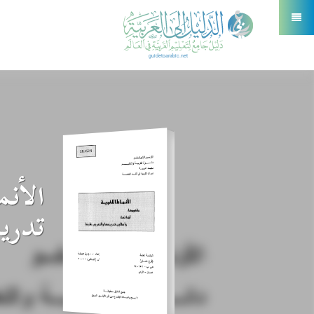
الأنم
تدري