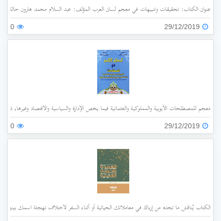
عنوان الكتاب: تحقيقات وتنبيهات في معجم لسان العرب المؤلف: عبد السلام محمد هارون حالة الفهرسة: غير مفهرس الناشر: جامعة الملك عبد العزيز سنة ا
0
29/12/2019
معجم للمصطلحات الأيوبية والمملوكية والعثمانية فيما يخص الإدارة والسياسية والاقتصاد وغيرها، ذات الأ
0
29/12/2019
الكتاب يُناقش ما تجده من إرباك في معاملاتك الحياتية أو أثناء السفر لاختلاف تهجئة اسمك بينها وبي