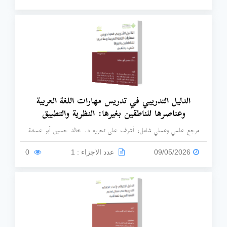
الدليل التدريبي في تدريس مهارات اللغة العربية
وعناصرها للناطقين بغيرها: النظرية والتطبيق
مرجع علمي وعملي شامل، أشرف على تحريره د. خالد حسين أبو عمشة
وصدر عن مركز الملك عبد الله بن عبد العزيز الدولي لخدمة اللغة العربية
(1439هـ - 2017م)، يسعى الدليل إلى تأهيل معلمي اللغة العربية للناطقين بغيرها
09/05/2026
عدد الاجزاء : 1
0
ورفع كفاءتهم المهنية في ثلاثة مجالات رئيسية: التربوية، واللغوية، والبيداغوجية،
مستنداً إلى أحدث المعايير العالمية مثل معايير المجلس الأمريكي (ACTFL)
والإطار المرجعي الأوروبي (CEFR).