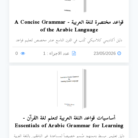
قواعد مختصرة للغة العربية - A Concise Grammar
of the Arabic Language
دليل أكاديمي كلاسيكي كُتب في القرن التاسع عشر مخصص لتعليم قواعد
اللغة العربية للطلاب والمتحدثين باللغة الإنجليزية، يهدف الكتاب إلى سد
الفجوة في المكتبة الإنجليزية لعدم وجود كتاب تمهيدي موجز ومبسط لتعلم
23/05/2026
عدد الاجزاء : 1
0
العربية، ومساعدة الدارسين على فهم تداخل الجذور العربية مع العبرية، وكذلك
تمكين التواصل مع المجتمعات المسلمة.
أساسيات قواعد اللغة العربية لتعلم لغة القرآن -
Essentials of Arabic Grammar for Learning
Quranic Language
دليل تعليمي مبسط وممنهج صُمم خصيصاً لمساعدة غير الناطقين باللغة العربية