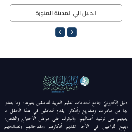
دليل إلكترونيّ جامع لخدمات تعليم العربية للناطقين بغيرها، وما يتعلق
بها من مبادرات ومشاريع وأفكار، يقدم للعاملين في هذا الحقل ما
يعينهم على ترشيد أعمالهم، والوقوف على مواطن الاحتياج والنقص،
ويتيح للراغبين في الأجر تقديم أفكارهم ومقترحاتهم ونصائحهم