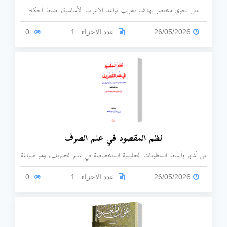
متن نحوي مختصر يهدف لتقريب قواعد الإعراب الأساسية، ضبط أحكام
الجمل، وبيان اعتلالات الكلمات؛ مما يجعله دليلاً عملياً لتجنب اللحن وفهم
التركيب اللغوي بسهولة.
26/05/2026
عدد الاجزاء : 1
0
نظم المقصود في علم الصرف
من أشهر وأبسط المنظومات التعليمية المتخصصة في علم التصريف، وهو صياغة
شعرية لمتن "المقصود" النثري الشهير المنسوب تاريخياً للإمام أبي حنيفة
النعمان، يرتب الناظم المسائل الصرفية بطريقة تدرجية تخدم المبتدئين في دراسة
26/05/2026
عدد الاجزاء : 1
0
أبنية الكلمة العربية، يبتعد عن التفريعات النادرة أو الأوجه اللغوية الشاذة، ويركز
على القوانين الصرفية المطردة في لغة العرب.