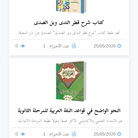
كتاب شرح قطر الندى وبل الصدى
تُعد طبعة كتاب "شرح قطر الندى وبل الصدى" الصادرة عن دار المعرفة
(بيروت) من الطبعات التجارية والتداولية الشهيرة المخصصة لتيسير وتسهيل دراسة
متن ابن هشام الأنصاري للطلاب والمبتدئين، تتميز هذه الطبعة بكونها نسخة
25/05/2026
عدد الاجزاء : 1
0
عملية واقتصادية ومريحة جداً للقراءة الفردية المباشرة، تصلح للطلاب المبتدئين
في دراسة القطر، وأصحاب القراءة السريعة "الجرد"، ومن يبحث عن طبعة منسقة
بصرياً وغير مثقلة بحواشي الخلافات الطويلة المعقدة.
النحو الواضح في قواعد اللغة العربية للمرحلة الثانوية
هو الامتداد العلمي والأكاديمي الأكثر عمقاً وطولاً لطبعة المرحلة الابتدائية.
صِيغ هذا الكتاب ليرتقي بطالب العلم من مرحلة القواعد الأساسية البسيطة إلى
مرحلة التوسع والتعمق والاطلاع على أسرار الصرف اللغوي وبناء الجمل
25/05/2026
عدد الاجزاء : 1
0