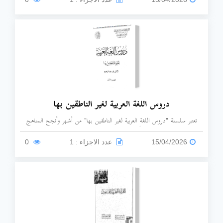
دروس اللغة العربية لغير الناطقين بها
تعتبر سلسلة "دروس اللغة العربية لغير الناطقين بها" من أشهر وأنجح المناهج
التعليمية المعتمدة عالمياً لتعليم اللغة العربية. تُعرف السلسلة بتركيزها على
الجوانب العملية للغة من خلال أسلوب تدريجي يجمع بين النحو، الصرف،
15/04/2026
عدد الاجزاء : 1
0
والمفردات في سياق مترابط.