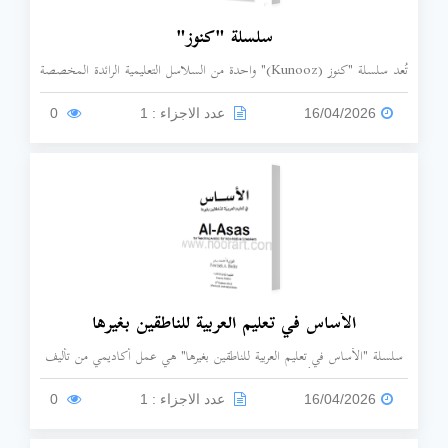
سلسلة "كنوز"
تُعد سلسلة "كنوز (Kunooz)" واحدة من السلاسل التعليمية الرائدة المخصصة
لتعليم اللغة العربية لغير الناطقين بها، وهي من إصدارات المعهد العربي للغة
العربية (عربي) في الرياض، تستهدف السلسلة المتعلمين من فئة الأطفال
16/04/2026
عدد الاجزاء : 1
0
واليافعين، وتعتمد منهجاً شاملاً يجمع بين المادة المطبوعة والوسائط الرقمية
التفاعلية.
الأساس في تعليم العربية للناطقين بغيرها
سلسلة "الأساس في تعليم العربية للناطقين بغيرها" هي عمل أكاديمي من تأليف
الباحثة والكاتبة فوزية أحمد بدر، وتهدف السلسلة إلى توفير منهج متكامل يعتمد
على المعايير العالمية في تعليم اللغات الأجنبية.
16/04/2026
عدد الاجزاء : 1
0